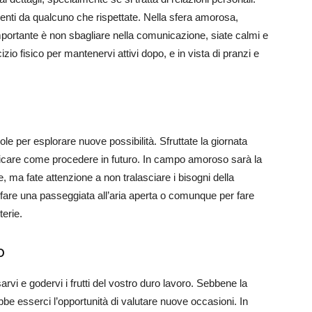
menti da qualcuno che rispettate. Nella sfera amorosa,
mportante è non sbagliare nella comunicazione, siate calmi e
izio fisico per mantenervi attivi dopo, e in vista di pranzi e
le per esplorare nuove possibilità. Sfruttate la giornata
anificare come procedere in futuro. In campo amoroso sarà la
, ma fate attenzione a non tralasciare i bisogni della
 fare una passeggiata all’aria aperta o comunque per fare
terie.
o
sarvi e godervi i frutti del vostro duro lavoro. Sebbene la
ebbe esserci l’opportunità di valutare nuove occasioni. In