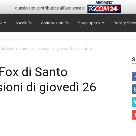
V
Ascolti Tv
Anticipazioni Tv
Soap opera
Reality Sho
i Santo Stefano: le previsioni di giovedì 26 dicembre...
S
Fox di Santo
sioni di giovedì 26