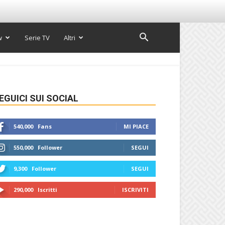
w
Serie TV
Altri
EGUICI SUI SOCIAL
540,000
Fans
MI PIACE
550,000
Follower
SEGUI
9,300
Follower
SEGUI
290,000
Iscritti
ISCRIVITI