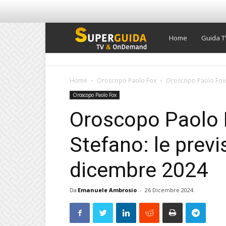
Super
Home
Guida T
Guida
Home
Oroscopo Paolo Fox
Oroscopo Paolo Fox d
Oroscopo Paolo Fox
TV
Oroscopo Paolo 
Stefano: le previ
dicembre 2024
Da
Emanuele Ambrosio
-
26 Dicembre 2024