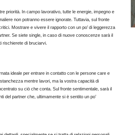
tre priorità. In campo lavorativo, tutte le energie, impegno e
rnaliere non potranno essere ignorate. Tuttavia, sul fronte
tici. Mostrare e vivere il rapporto con un po’ di leggerezza
partner. Se siete single, in caso di nuove conoscenze sarà il
i rischierete di bruciarvi.
rnata ideale per entrare in contatto con le persone care e
i stanchezza mentre lavori, ma la vostra capacità di
oncentrato su ciò che conta. Sul fronte sentimentale, sarà il
ti del partner che, ultimamente si è sentito un po’
i dettagli, specialmente se si tratta di relazioni personali.