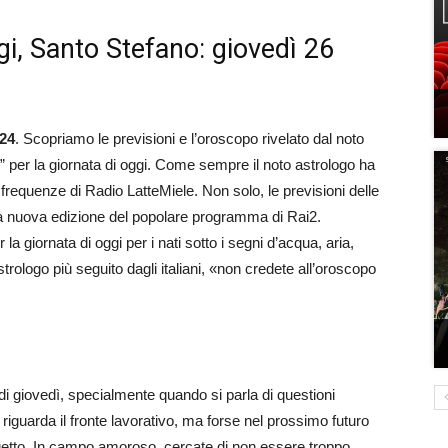
i, Santo Stefano: giovedì 26
024
. Scopriamo le previsioni e l’oroscopo rivelato dal noto
i” per la giornata di oggi. Come sempre il noto astrologo ha
 frequenze di Radio LatteMiele. Non solo, le previsioni delle
 la nuova edizione del popolare programma di Rai2.
a giornata di oggi per i nati sotto i segni d’acqua, aria,
rologo più seguito dagli italiani, «non credete all’oroscopo
a di giovedì, specialmente quando si parla di questioni
o riguarda il fronte lavorativo, ma forse nel prossimo futuro
ogetto. In campo amoroso, cercate di non essere troppo