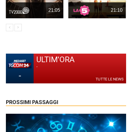
21:05
21:10
ULTIM'ORA
-
-
TUTTE LE NEWS
PROSSIMI PASSAGGI