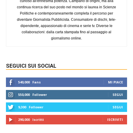
curioso all'ennesima potenza. Campano di origini, ma alla
continua ricerca del suo posto nel mondo si laurea in Scienze
Politiche e contemporaneamente completa il percorso per
diventare Giornalista Pubblicista. Consumatore di dischi, tele-
dipendente, appassionato di cinema e serie tv. Diverse le
collaborazioni: dalla carta stampata fino al passaggio al
giornalismo online.
SEGUICI SUI SOCIAL
540,000
Fans
MI PIACE
550,000
Follower
SEGUI
9,300
Follower
SEGUI
290,000
Iscritti
ISCRIVITI