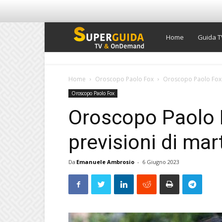
Super
Home
Guida T
Guida
Home
Oroscopo Paolo Fox
Oroscopo Paolo Fox d
Oroscopo Paolo Fox
TV
Oroscopo Paolo F
previsioni di ma
Da
Emanuele Ambrosio
-
6 Giugno 2023