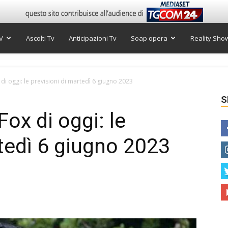
V
Ascolti Tv
Anticipazioni Tv
Soap opera
Reality Sho
i oggi: le previsioni di martedì 6 giugno 2023
S
ox di oggi: le
rtedì 6 giugno 2023