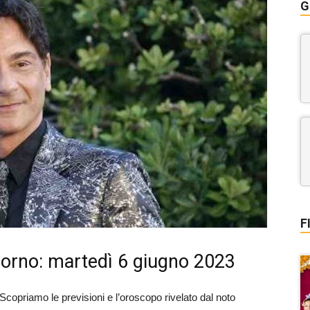
G
F
iorno: martedì 6 giugno 2023
 Scopriamo le previsioni e l’oroscopo rivelato dal noto