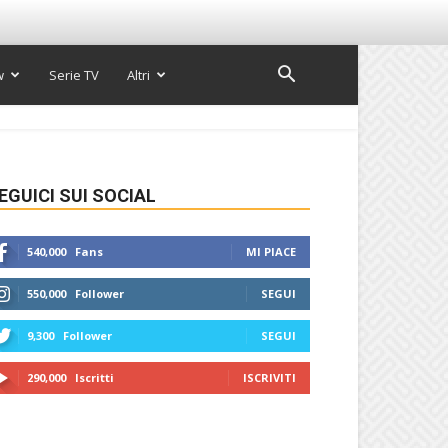
w
Serie TV
Altri
EGUICI SUI SOCIAL
540,000
Fans
MI PIACE
550,000
Follower
SEGUI
9,300
Follower
SEGUI
290,000
Iscritti
ISCRIVITI