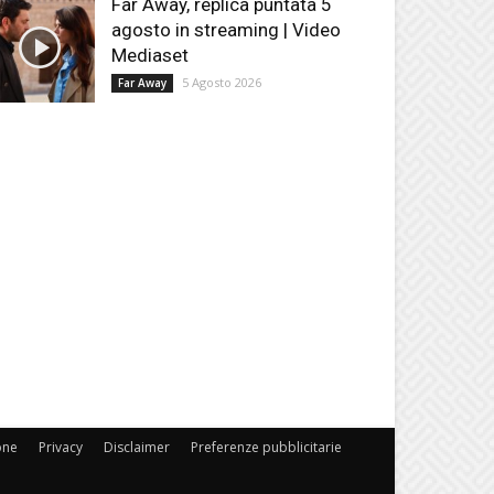
Far Away, replica puntata 5
agosto in streaming | Video
Mediaset
5 Agosto 2026
Far Away
one
Privacy
Disclaimer
Preferenze pubblicitarie