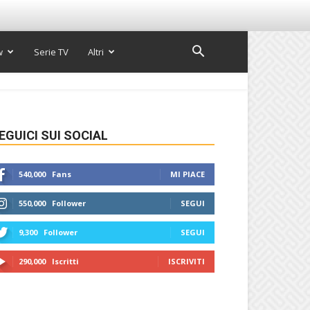
w
Serie TV
Altri
EGUICI SUI SOCIAL
540,000
Fans
MI PIACE
550,000
Follower
SEGUI
9,300
Follower
SEGUI
290,000
Iscritti
ISCRIVITI