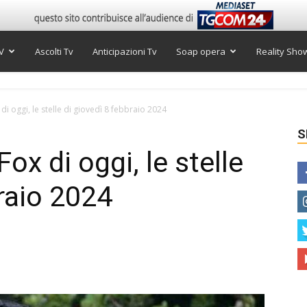
V
Ascolti Tv
Anticipazioni Tv
Soap opera
Reality Sho
 oggi, le stelle di giovedì 8 febbraio 2024
S
x di oggi, le stelle
raio 2024