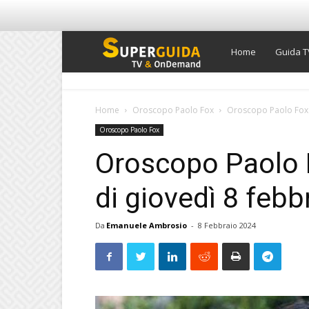
Super
Home
Guida T
Guida
Home
Oroscopo Paolo Fox
Oroscopo Paolo Fox di
Oroscopo Paolo Fox
TV
Oroscopo Paolo Fo
di giovedì 8 febb
Da
Emanuele Ambrosio
-
8 Febbraio 2024