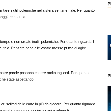
P
ntare inutili polemiche nella sfera sentimentale. Per quanto
 maggiore cautela.
empo e non create inutili polemiche. Per quanto riguarda il
 cautela. Pensate bene alle vostre mosse prima di agire.
 vostre parole possono essere molto taglienti. Per quanto
P
e che state aspettando.
ri solitari delle carte in più da giocare. Per quanto riguarda
e avuto qualcosa da ridire a capi e referenti.