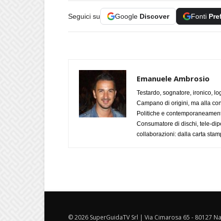
Seguici su
Google
Discover
Fonti
Pre
Emanuele Ambrosio
Testardo, sognatore, ironico, l
Campano di origini, ma alla con
Politiche e contemporaneamente 
Consumatore di dischi, tele-dip
collaborazioni: dalla carta stam
© 2026 SuperGuidaTV Srl | Via Cimarosa 65 - 80127 Nap