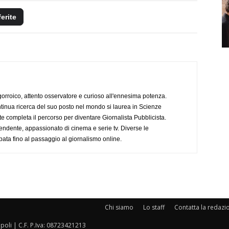
ferite
ogorroico, attento osservatore e curioso all'ennesima potenza.
tinua ricerca del suo posto nel mondo si laurea in Scienze
completa il percorso per diventare Giornalista Pubblicista.
endente, appassionato di cinema e serie tv. Diverse le
pata fino al passaggio al giornalismo online.
Chi siamo
Lo staff
Contatta la redazi
oli | C.F. P.Iva: 08723421213