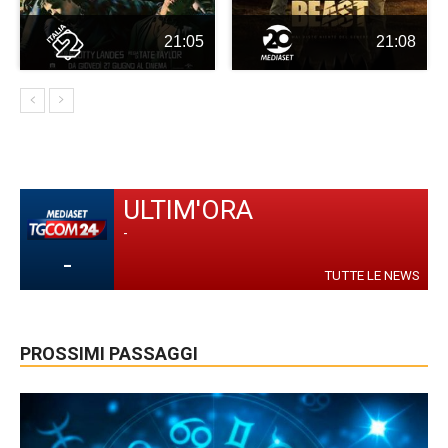
21:05
21:08
ULTIM'ORA
-
-
TUTTE LE NEWS
PROSSIMI PASSAGGI