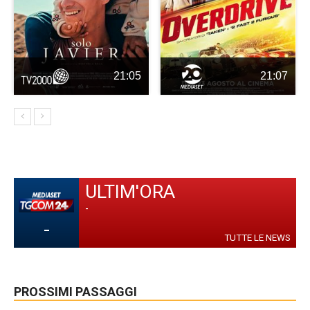
21:05
21:07
ULTIM'ORA
-
-
TUTTE LE NEWS
PROSSIMI PASSAGGI