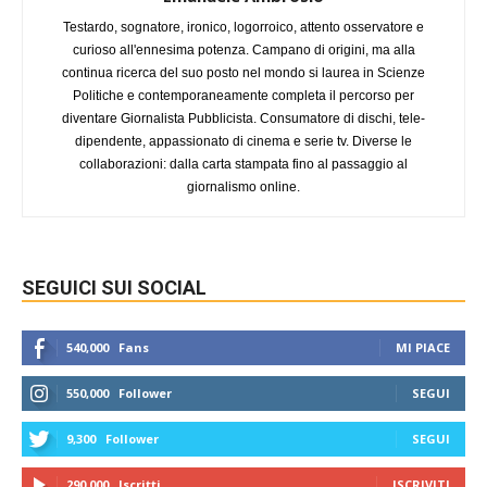
Testardo, sognatore, ironico, logorroico, attento osservatore e
curioso all'ennesima potenza. Campano di origini, ma alla
continua ricerca del suo posto nel mondo si laurea in Scienze
Politiche e contemporaneamente completa il percorso per
diventare Giornalista Pubblicista. Consumatore di dischi, tele-
dipendente, appassionato di cinema e serie tv. Diverse le
collaborazioni: dalla carta stampata fino al passaggio al
giornalismo online.
SEGUICI SUI SOCIAL
540,000
Fans
MI PIACE
550,000
Follower
SEGUI
9,300
Follower
SEGUI
290,000
Iscritti
ISCRIVITI