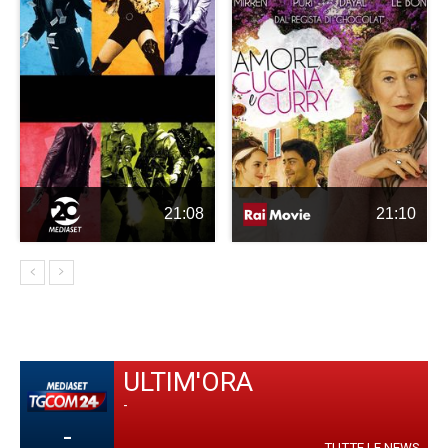
21:08
21:10
ULTIM'ORA
-
-
TUTTE LE NEWS