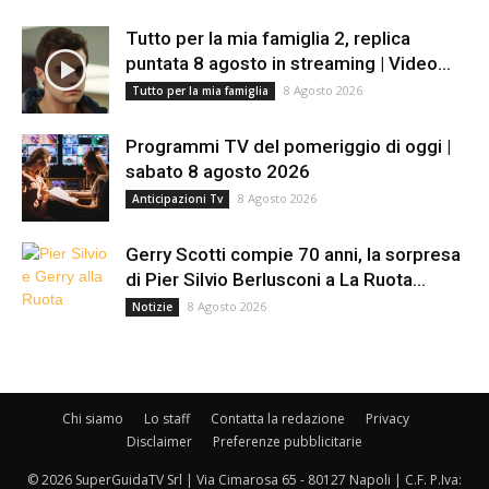
Tutto per la mia famiglia 2, replica
puntata 8 agosto in streaming | Video...
8 Agosto 2026
Tutto per la mia famiglia
Programmi TV del pomeriggio di oggi |
sabato 8 agosto 2026
8 Agosto 2026
Anticipazioni Tv
Gerry Scotti compie 70 anni, la sorpresa
di Pier Silvio Berlusconi a La Ruota...
8 Agosto 2026
Notizie
Chi siamo
Lo staff
Contatta la redazione
Privacy
Disclaimer
Preferenze pubblicitarie
© 2026 SuperGuidaTV Srl | Via Cimarosa 65 - 80127 Napoli | C.F. P.Iva: