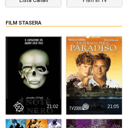
Lista Canali
Film in Tv
FILM STASERA
21:02
21:05