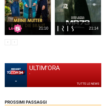
21:10
21:14
ULTIM'ORA
-
-
TUTTE LE NEWS
PROSSIMI PASSAGGI