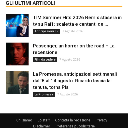
GLI ULTIMI ARTICOLI
TIM Summer Hits 2026 Remix stasera in
tv su Rai1: scaletta e cantanti del...
7 Agosto 2026
Anticipazioni Tv
Passenger, un horror on the road – La
recensione
7 Agosto 2026
Film da vedere
La Promessa, anticipazioni settimanali
dall’8 al 14 agosto: Ricardo lascia la
tenuta, torna Pia
7 Agosto 2026
La Promessa
Chi siamo
Lo staff
Contatta la redazione
Privacy
Disclaimer
Preferenze pubblicitarie