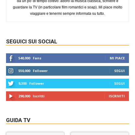
da un po' di tempo coltivo: adoro la musica classica, scrivere e
guardare la TV (in particolare film romantici e soap). Mi piace molto
viaggiare e tenermi sempre informata su tutto.
SEGUICI SUI SOCIAL
540,000
Fans
MI PIACE
550,000
Follower
SEGUI
9,300
Follower
SEGUI
290,000
Iscritti
ISCRIVITI
GUIDA TV