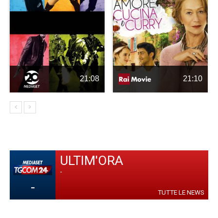
21:08
21:10
ULTIM'ORA
-
-
TUTTE LE NEWS