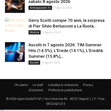
sabato 8 agosto 2026
8 Agosto 2026
Anticipazioni Tv
Gerry Scotti compie 70 anni, la sorpresa
di Pier Silvio Berlusconi a La Ruota...
8 Agosto 2026
Notizie
Ascolti tv 7 agosto 2026: TIM Summer
Hits (14.5%), L’Erede (14.1%), L’Eredità
Summer (15.8%),...
8 Agosto 2026
Ascolti
Chi siamo
Lo staff
Contatta la redazione
Privacy
Disclaimer
Preferenze pubblicitarie
© 2026 SuperGuidaTV Srl | Via Cimarosa 65 - 80127 Napoli | C.F. P.Iva:
08723421213