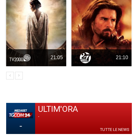
21:05
21:10
ULTIM'ORA
-
-
TUTTE LE NEWS