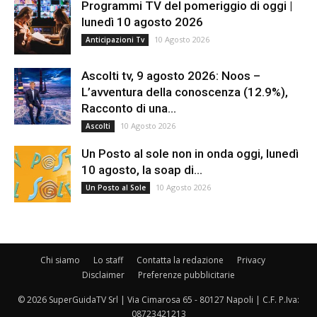
Programmi TV del pomeriggio di oggi |
lunedì 10 agosto 2026
10 Agosto 2026
Anticipazioni Tv
Ascolti tv, 9 agosto 2026: Noos –
L’avventura della conoscenza (12.9%),
Racconto di una...
10 Agosto 2026
Ascolti
Un Posto al sole non in onda oggi, lunedì
10 agosto, la soap di...
10 Agosto 2026
Un Posto al Sole
Chi siamo
Lo staff
Contatta la redazione
Privacy
Disclaimer
Preferenze pubblicitarie
© 2026 SuperGuidaTV Srl | Via Cimarosa 65 - 80127 Napoli | C.F. P.Iva:
08723421213