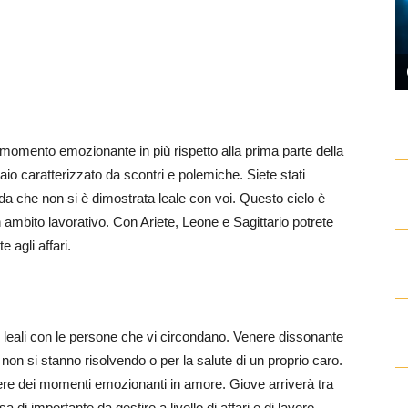
momento emozionante in più rispetto alla prima parte della
o caratterizzato da scontri e polemiche. Siete stati
a che non si è dimostrata leale con voi. Questo cielo è
in ambito lavorativo. Con Ariete, Leone e Sagittario potrete
 agli affari.
e leali con le persone che vi circondano. Venere dissonante
 non si stanno risolvendo o per la salute di un proprio caro.
ere dei momenti emozionanti in amore. Giove arriverà tra
i importante da gestire a livello di affari e di lavoro.