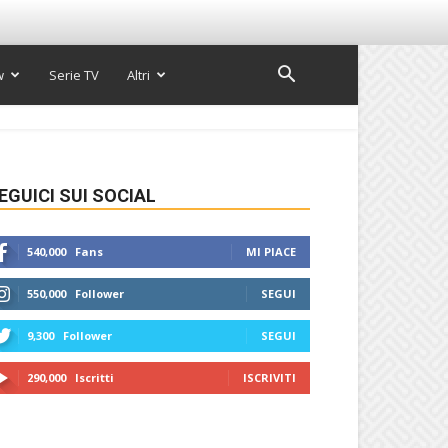
w
Serie TV
Altri
EGUICI SUI SOCIAL
540,000
Fans
MI PIACE
550,000
Follower
SEGUI
9,300
Follower
SEGUI
290,000
Iscritti
ISCRIVITI