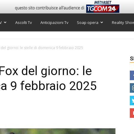
V
Ascolti Tv
Anticipazioni Tv
Soap opera
Reality Sho
el giorno: le stelle di domenica 9 febbraio 2025
S
ox del giorno: le
ca 9 febbraio 2025