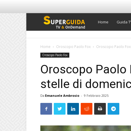
Super
Home
Guida T
Guida
Home
Oroscopo Paolo Fox
Oroscopo Paolo Fox d
Oroscopo Paolo Fox
TV
Oroscopo Paolo F
stelle di domeni
Da
Emanuele Ambrosio
-
9 Febbraio 2025