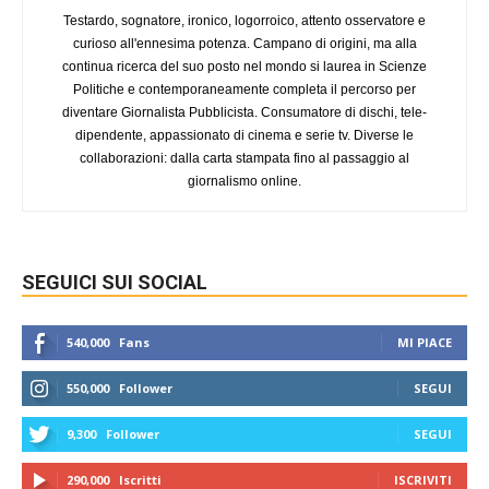
Testardo, sognatore, ironico, logorroico, attento osservatore e
curioso all'ennesima potenza. Campano di origini, ma alla
continua ricerca del suo posto nel mondo si laurea in Scienze
Politiche e contemporaneamente completa il percorso per
diventare Giornalista Pubblicista. Consumatore di dischi, tele-
dipendente, appassionato di cinema e serie tv. Diverse le
collaborazioni: dalla carta stampata fino al passaggio al
giornalismo online.
SEGUICI SUI SOCIAL
540,000
Fans
MI PIACE
550,000
Follower
SEGUI
9,300
Follower
SEGUI
290,000
Iscritti
ISCRIVITI