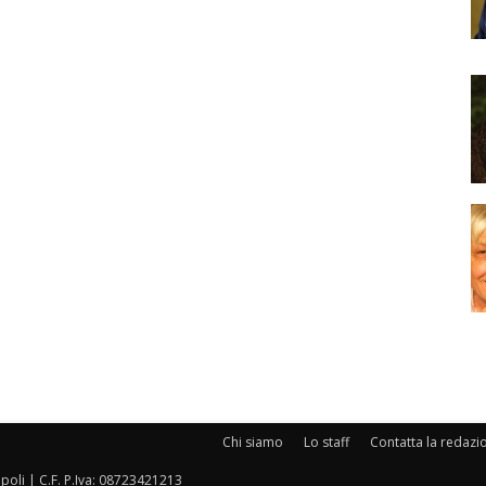
Chi siamo
Lo staff
Contatta la redazi
oli | C.F. P.Iva: 08723421213