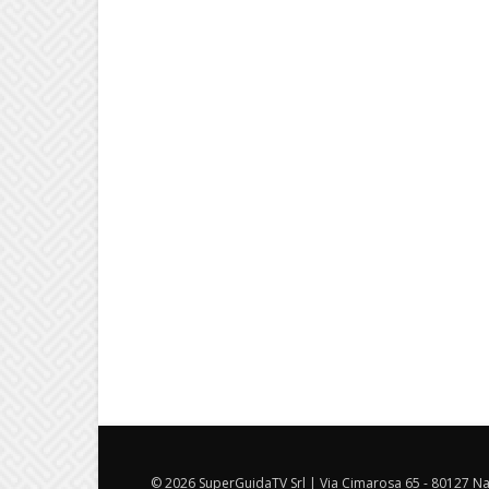
© 2026 SuperGuidaTV Srl | Via Cimarosa 65 - 80127 Nap