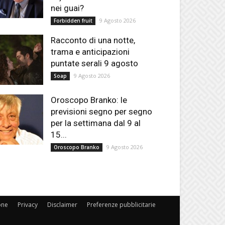
nei guai?
9 Agosto 2026
Forbidden fruit
Racconto di una notte,
trama e anticipazioni
puntate serali 9 agosto
9 Agosto 2026
Soap
Oroscopo Branko: le
previsioni segno per segno
per la settimana dal 9 al
15...
9 Agosto 2026
Oroscopo Branko
one
Privacy
Disclaimer
Preferenze pubblicitarie