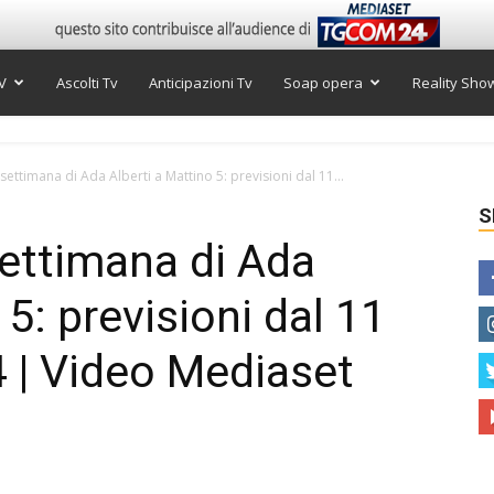
V
Ascolti Tv
Anticipazioni Tv
Soap opera
Reality Sho
ettimana di Ada Alberti a Mattino 5: previsioni dal 11...
S
ettimana di Ada
 5: previsioni dal 11
 | Video Mediaset