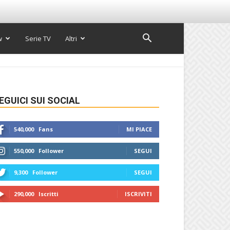
w
Serie TV
Altri
EGUICI SUI SOCIAL
540,000
Fans
MI PIACE
550,000
Follower
SEGUI
9,300
Follower
SEGUI
290,000
Iscritti
ISCRIVITI