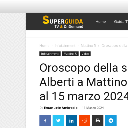
Super
Home
Guida T
Guida
Home
Infotainment
Mattino 5
Oroscopo della s
Infotainment
Mattino 5
Video
TV
Oroscopo della s
Alberti a Mattino
al 15 marzo 2024
Da
Emanuele Ambrosio
-
11 Marzo 2024