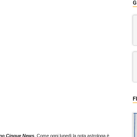
G
F
ino Cinque News
. Come ogni lunedì la nota astrologa è