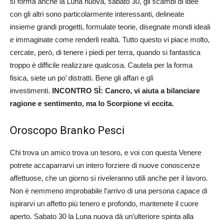
si forma anche la Luna nuova, sabato 30, gli scambi di idee
con gli altri sono particolarmente interessanti, delineate
insieme grandi progetti, formulate teorie, disegnate mondi ideali
e immaginate come renderli realtà. Tutto questo vi piace molto,
cercate, però, di tenere i piedi per terra, quando si fantastica
troppo è difficile realizzare qualcosa. Cautela per la forma
fisica, siete un po’ distratti. Bene gli affari e gli
investimenti.
INCONTRO SÌ: Cancro, vi aiuta a bilanciare
ragione e sentimento, ma lo Scorpione vi eccita.
Oroscopo Branko Pesci
Chi trova un amico trova un tesoro, e voi con questa Venere
potrete accaparrarvi un intero forziere di nuove conoscenze
affettuose, che un giorno si riveleranno utili anche per il lavoro.
Non è nemmeno improbabile l’arrivo di una persona capace di
ispirarvi un affetto più tenero e profondo, mantenete il cuore
aperto. Sabato 30 la Luna nuova dà un’ulteriore spinta alla