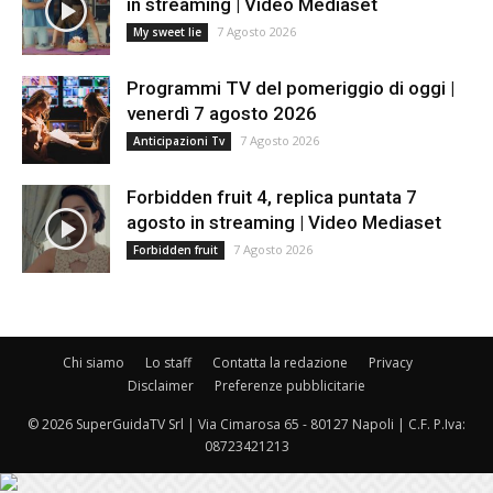
in streaming | Video Mediaset
7 Agosto 2026
My sweet lie
Programmi TV del pomeriggio di oggi |
venerdì 7 agosto 2026
7 Agosto 2026
Anticipazioni Tv
Forbidden fruit 4, replica puntata 7
agosto in streaming | Video Mediaset
7 Agosto 2026
Forbidden fruit
Chi siamo
Lo staff
Contatta la redazione
Privacy
Disclaimer
Preferenze pubblicitarie
© 2026 SuperGuidaTV Srl | Via Cimarosa 65 - 80127 Napoli | C.F. P.Iva:
08723421213