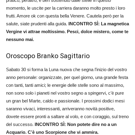
pratico, peraltro, è ben sostenuto dalle stelle in questo
momento, le uscite per la carriera daranno molto presto i loro
frutti. Amore ok con questa bella Venere. Cautela però per la
salute, siate prudenti alla guida.
INCONTRO SÌ: La magnetica
Vergine vi attrae moltissimo. Pesci, dolce mistero, come te
nessuno mai.
Oroscopo Branko Sagittario
Sabato 30 si forma la Luna nuova che segna l’inizio del vostro
anno personale: organizzate, per quel giorno, una grande festa
con tanti, tanti amici; le energie delle stelle sono al massimo,
non sono solo i pianeti nel vostro segno a spingervi, c’è pure
un gran bel Marte, caldo e passionale. I prossimi dodici mesi
saranno vivaci, interessanti, arriveranno novità positive,
dovete essere pronti a saltare al volo, e con coraggio, sul treno
del successo.
INCONTRO SÌ: Non potete dire no a un
Acquario. C’è uno Scorpione che vi ammira.