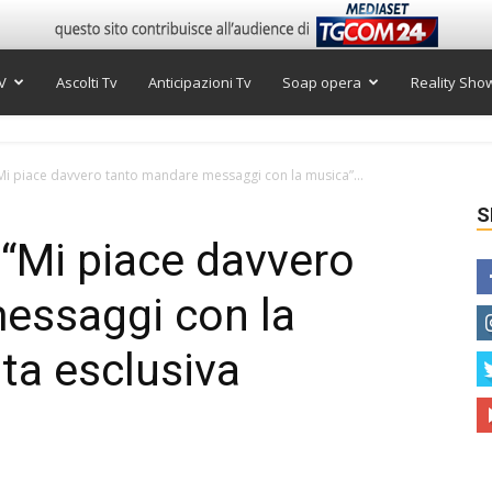
V
Ascolti Tv
Anticipazioni Tv
Soap opera
Reality Sho
“Mi piace davvero tanto mandare messaggi con la musica”...
S
 “Mi piace davvero
essaggi con la
sta esclusiva