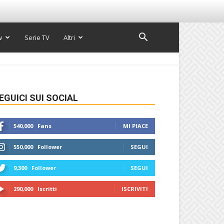
w
Serie TV
Altri
EGUICI SUI SOCIAL
540,000
Fans
MI PIACE
550,000
Follower
SEGUI
9,300
Follower
SEGUI
290,000
Iscritti
ISCRIVITI