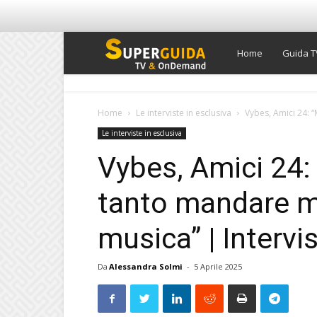
Super
Home
Guida T
Guida
Home
Le interviste in esclusiva
Vybes, Amici 24: 
Le interviste in esclusiva
TV
Vybes, Amici 24:
tanto mandare m
musica” | Intervi
Da
Alessandra Solmi
-
5 Aprile 2025