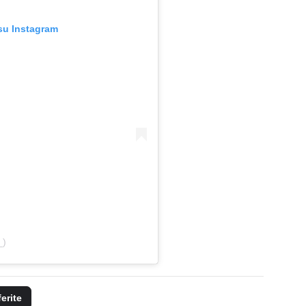
su Instagram
_)
ferite