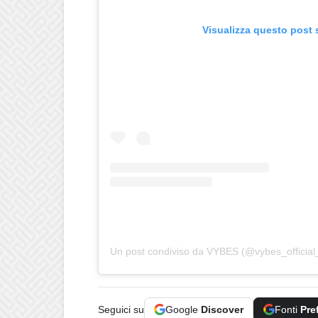
Visualizza questo post 
Un post condiviso da VYBES (@vybes_official
Seguici su
Google
Discover
Fonti
Pre