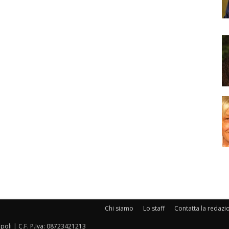
Chi siamo
Lo staff
Contatta la redazi
oli | C.F. P.Iva: 08723421213