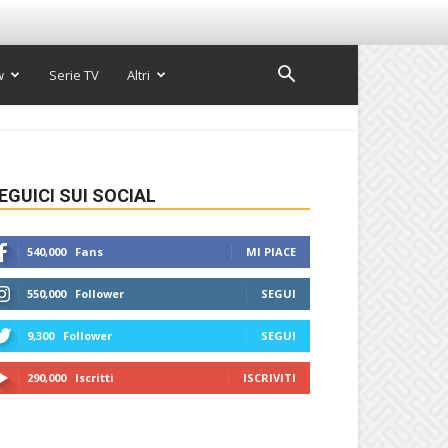
w
Serie TV
Altri
EGUICI SUI SOCIAL
540,000
Fans
MI PIACE
550,000
Follower
SEGUI
9,300
Follower
SEGUI
290,000
Iscritti
ISCRIVITI