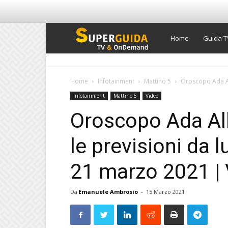
Super
Home
Guida T
Guida
Home
Infotainment
Mattino 5
Oroscopo Ada Alb
Infotainment
Mattino 5
Video
TV
Oroscopo Ada Alb
le previsioni da 
21 marzo 2021 |
Da
Emanuele Ambrosio
-
15 Marzo 2021