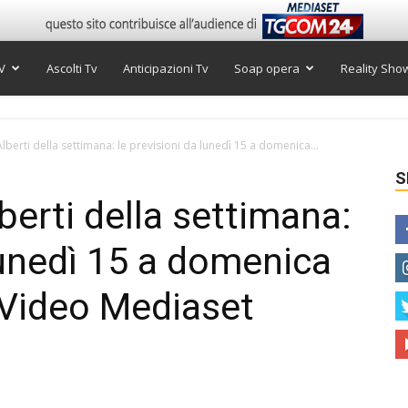
V
Ascolti Tv
Anticipazioni Tv
Soap opera
Reality Sho
erti della settimana: le previsioni da lunedì 15 a domenica...
S
erti della settimana:
lunedì 15 a domenica
 Video Mediaset