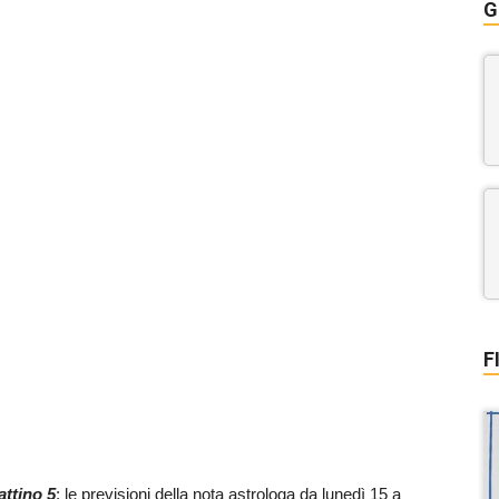
G
F
ttino 5
: le previsioni della nota astrologa da lunedì 15 a