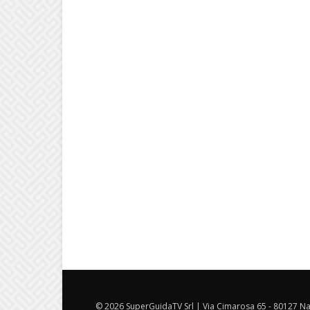
© 2026 SuperGuidaTV Srl | Via Cimarosa 65 - 80127 Nap