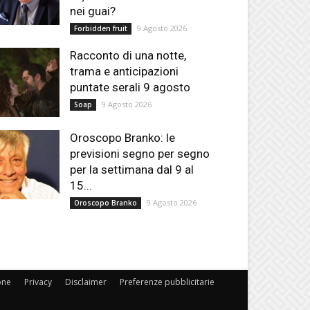
nei guai?
9 Agosto 2026
Forbidden fruit
Racconto di una notte,
trama e anticipazioni
puntate serali 9 agosto
9 Agosto 2026
Soap
Oroscopo Branko: le
previsioni segno per segno
per la settimana dal 9 al
15...
9 Agosto 2026
Oroscopo Branko
one
Privacy
Disclaimer
Preferenze pubblicitarie