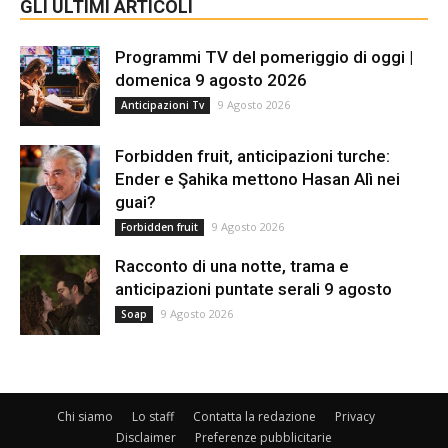
GLI ULTIMI ARTICOLI
Programmi TV del pomeriggio di oggi |
domenica 9 agosto 2026
9 Agosto 2026
Anticipazioni Tv
Forbidden fruit, anticipazioni turche:
Ender e Şahika mettono Hasan Alì nei
guai?
9 Agosto 2026
Forbidden fruit
Racconto di una notte, trama e
anticipazioni puntate serali 9 agosto
9 Agosto 2026
Soap
Chi siamo
Lo staff
Contatta la redazione
Privacy
Disclaimer
Preferenze pubblicitarie