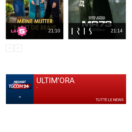
21:10
21:14
ULTIM'ORA
-
-
TUTTE LE NEWS