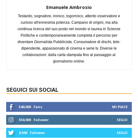
Emanuele Ambrosio
Testardo, sognatore, ironico, logorroico, attento osservatore e
curioso all'ennesima potenza. Campano di origini, ma alla
continua ricerca del suo posto nel mondo si laurea in Scienze
Politiche e contemporaneamente completa il percorso per
diventare Giornalista Pubblicista. Consumatore di dischi, tele-
dipendente, appassionato di cinema e serie tv. Diverse le
collaborazioni: dalla carta stampata fino al passaggio al
giornalismo online.
SEGUICI SUI SOCIAL
540,000
Fans
MI PIACE
550,000
Follower
SEGUI
9,300
Follower
SEGUI