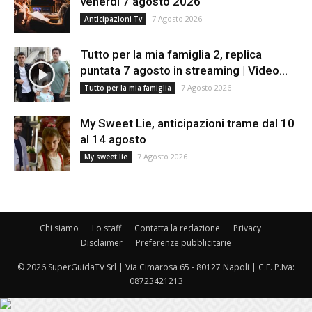
venerdì 7 agosto 2026
7 Agosto 2026
Anticipazioni Tv
Tutto per la mia famiglia 2, replica
puntata 7 agosto in streaming | Video...
7 Agosto 2026
Tutto per la mia famiglia
My Sweet Lie, anticipazioni trame dal 10
al 14 agosto
7 Agosto 2026
My sweet lie
Chi siamo
Lo staff
Contatta la redazione
Privacy
Disclaimer
Preferenze pubblicitarie
© 2026 SuperGuidaTV Srl | Via Cimarosa 65 - 80127 Napoli | C.F. P.Iva:
08723421213