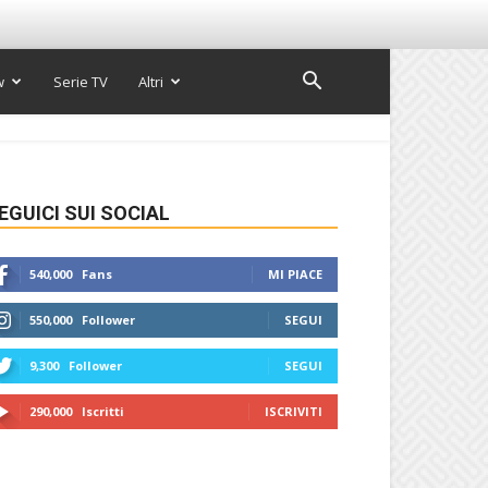
w
Serie TV
Altri
EGUICI SUI SOCIAL
540,000
Fans
MI PIACE
550,000
Follower
SEGUI
9,300
Follower
SEGUI
290,000
Iscritti
ISCRIVITI