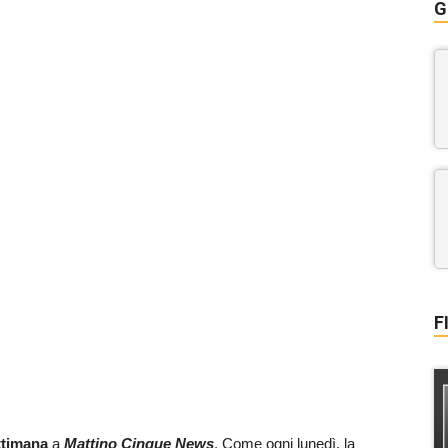
G
F
ttimana
a
Mattino Cinque News
. Come ogni lunedì, la