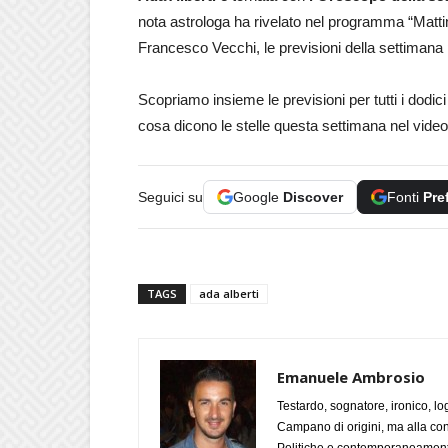
nota astrologa ha rivelato nel programma “Matt
Francesco Vecchi, le previsioni della settimana pe
Scopriamo insieme le previsioni per tutti i dodi
cosa dicono le stelle questa settimana nel video
Seguici su
Google
Discover
Fonti
Pre
TAGS
ada alberti
Emanuele Ambrosio
Testardo, sognatore, ironico, l
Campano di origini, ma alla con
Politiche e contemporaneamente 