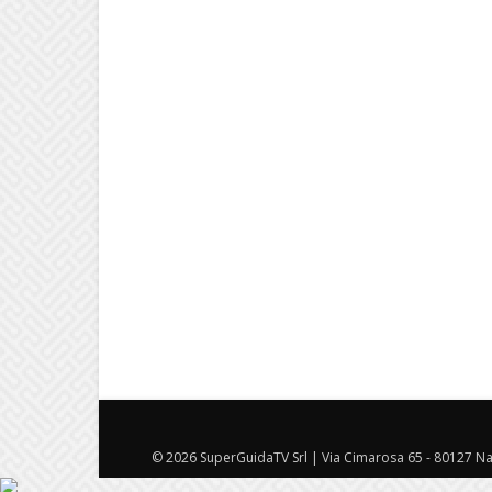
© 2026 SuperGuidaTV Srl | Via Cimarosa 65 - 80127 Nap