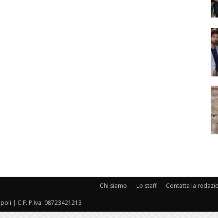
Chi siamo
Lo staff
Contatta la redazi
oli | C.F. P.Iva: 08723421213