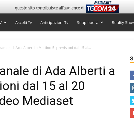
V
Ascolti Tv
Anticipazioni Tv
Soap opera
Reality Sho
nale di Ada Alberti a Mattino 5: previsioni dal 15 al...
S
nale di Ada Alberti a
ioni dal 15 al 20
ideo Mediaset