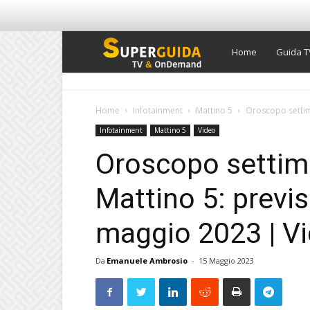
Super
Home
Guida T
Guida
Home
Infotainment
Mattino 5
Oroscopo settima
Infotainment
Mattino 5
Video
TV
Oroscopo settima
Mattino 5: previs
maggio 2023 | V
Da
Emanuele Ambrosio
-
15 Maggio 2023