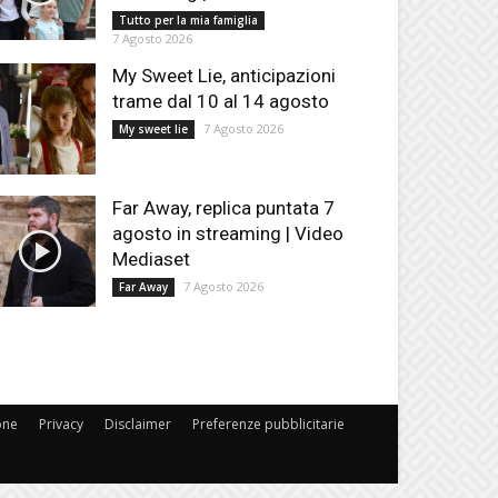
Tutto per la mia famiglia
7 Agosto 2026
My Sweet Lie, anticipazioni
trame dal 10 al 14 agosto
7 Agosto 2026
My sweet lie
Far Away, replica puntata 7
agosto in streaming | Video
Mediaset
7 Agosto 2026
Far Away
one
Privacy
Disclaimer
Preferenze pubblicitarie