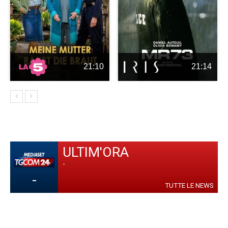
21:10
21:14
ULTIM'ORA
-
-
TUTTE LE NEWS