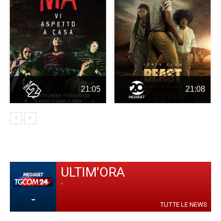
21:05
21:08
ULTIM'ORA
-
-
TUTTE LE NEWS