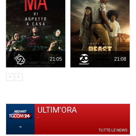
21:05
21:08
ULTIM'ORA
-
-
TUTTE LE NEWS