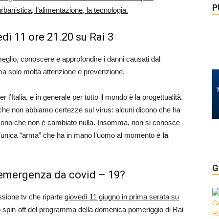
P
urbanistica, l’alimentazione, la tecnologia.
dì 11 ore 21.20 su Rai 3
e meglio, conoscere e approfondire i danni causati dal
a solo molta attenzione e prevenzione.
l’Italia, e in generale per tutto il mondo è la progettualità.
 che non abbiamo certezze sul virus: alcuni dicono che ha
dicono che non è cambiato nulla. Insomma, non si conosce
 l’unica “arma” che ha in mano l’uomo al momento è
la
G
emergenza da covid – 19?
ssione tv che riparte
giovedì 11 giugno in prima serata su
lo spin-off del programma della domenica pomeriggio di Rai