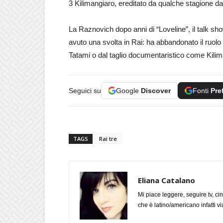
3 Kilimangiaro, ereditato da qualche stagione da
La Raznovich dopo anni di “Loveline”, il talk sh
avuto una svolta in Rai: ha abbandonato il ruolo
Tatami o dal taglio documentaristico come Kili
Seguici su
Google
Discover
Fonti
Pre
TAGS
Rai tre
Eliana Catalano
Mi piace leggere, seguire tv, ci
che è latino/americano infatti 