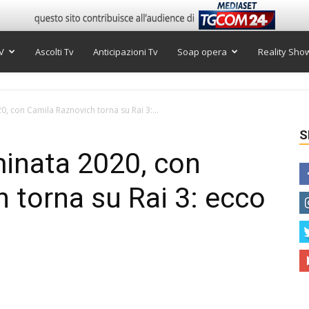
V
Ascolti Tv
Anticipazioni Tv
Soap opera
Reality Sho
0, con Camila Raznovich torna su Rai 3:...
S
minata 2020, con
 torna su Rai 3: ecco