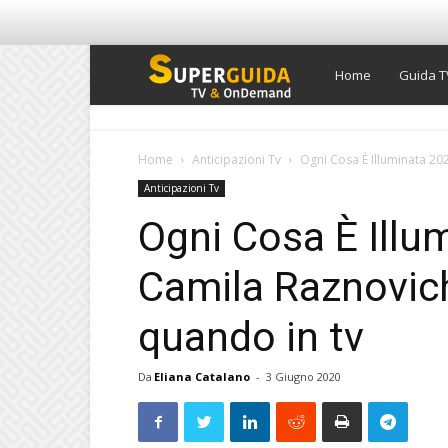
Super
Home
Guida T
Guida
Home
Anticipazioni Tv
Ogni Cosa È Illuminata 202
Anticipazioni Tv
TV
Ogni Cosa È Illu
Camila Raznovich
quando in tv
Da
Eliana Catalano
-
3 Giugno 2020