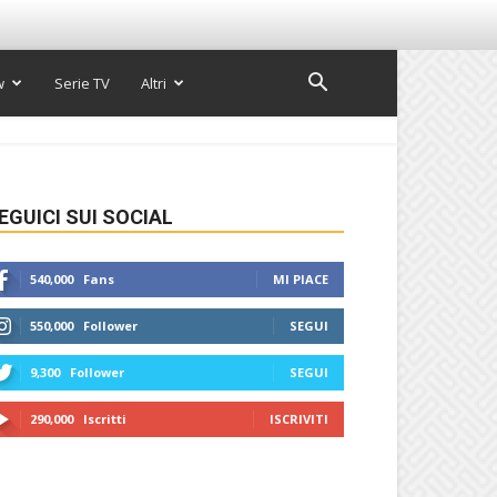
w
Serie TV
Altri
EGUICI SUI SOCIAL
540,000
Fans
MI PIACE
550,000
Follower
SEGUI
9,300
Follower
SEGUI
290,000
Iscritti
ISCRIVITI