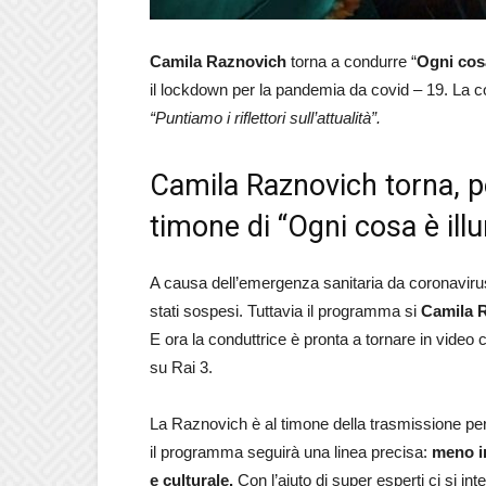
Camila Raznovich
torna a condurre “
Ogni cosa
il lockdown per la pandemia da covid – 19. La co
“Puntiamo i riflettori sull’attualità”.
Camila Raznovich torna, pe
timone di “Ogni cosa è il
A causa dell’emergenza sanitaria da coronavirus 
stati sospesi. Tuttavia il programma si
Camila 
E ora la conduttrice è pronta a tornare in video
su Rai 3.
La Raznovich è al timone della trasmissione per 
il programma seguirà una linea precisa:
meno in
e culturale.
Con l’aiuto di super esperti ci si i