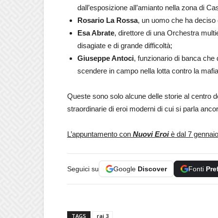
dall’esposizione all’amianto nella zona di Ca
Rosario La Rossa
, un uomo che ha deciso d
Esa Abrate
, direttore di una Orchestra multie
disagiate e di grande difficoltà;
Giuseppe Antoci
, funzionario di banca che 
scendere in campo nella lotta contro la mafia
Queste sono solo alcune delle storie al centro d
straordinarie di eroi moderni di cui si parla anc
L’appuntamento con
Nuovi Eroi
è dal 7 gennai
Seguici su
Google
Discover
Fonti
Pre
TAGS
rai 3