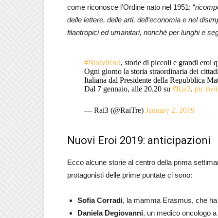
come riconosce l’Ordine nato nel 1951: “
ricomp
delle lettere, delle arti, dell’economia e nel disim
filantropici ed umanitari, nonché per lunghi e segna
#NuoviEroi
, storie di piccoli e grandi eroi 
Ogni giorno la storia straordinaria dei citta
Italiana dal Presidente della Repubblica Mat
Dal 7 gennaio, alle 20.20 su
#Rai3
.
pic.twi
— Rai3 (@RaiTre)
January 2, 2019
Nuovi Eroi 2019: anticipazioni
Ecco alcune storie al centro della prima settiman
protagonisti delle prime puntate ci sono:
Sofia Corradi
, la mamma Erasmus, che ha lo
Daniela Degiovanni
, un medico oncologo a c