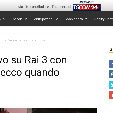
V
Ascolti Tv
Anticipazioni Tv
Soap opera
Reality Sho
i 3 con Veronica Pivetti: ecco quando
S
ivo su Rai 3 con
: ecco quando