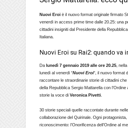
Nuovi Eroi
è il nuovo format originale firmato S
venerdì in access prime time dalle 20.25: una pun
cittadini insigniti dal Presidente della Repubbli
Italiana.
Nuovi Eroi su Rai2: quando va 
Da
lunedì 7 gennaio 2019 alle ore 20.25
, nell
lunedì al venerdì “
Nuovi Eroi
“, il nuovo format 
raccontare le straordinarie storie di cittadini ch
della Repubblica Sergio Mattarella con l’Ordine a
storie la voce di
Veronica Pivetti
.
30 storie speciali quelle raccontate durante nell
collaborazione del Quirinale. Ogni protagonista, 
riconoscimento: l’Onorificenza dell’Ordine al mer