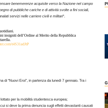
P
ensare benemerenze acquisite verso la Nazione nel campo
pegno di pubbliche cariche e di attività svolte a fini sociali,
lati servizi nelle carriere civili e militari
“.
quotidiani.
dini insigniti dell’Ordine al Merito della Repubblica
tarella.
tter.com/t4S31adJtP
a di “Nuovi Eroi”, in partenza da lunedì 7 gennaio. Tra i
G
ttato per la mobilità studentesca europea;
ui si deve la prima denuncia sugli effetti devastanti causati