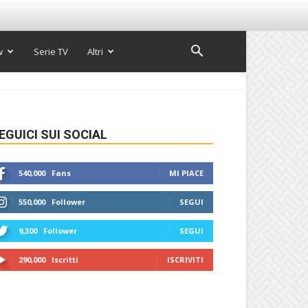
w
Serie TV
Altri
EGUICI SUI SOCIAL
540,000
Fans
MI PIACE
550,000
Follower
SEGUI
9,300
Follower
SEGUI
290,000
Iscritti
ISCRIVITI