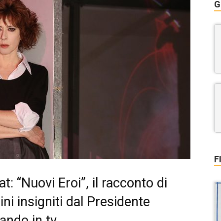
G
F
: “Nuovi Eroi”, il racconto di
ini insigniti dal Presidente
ando in tv