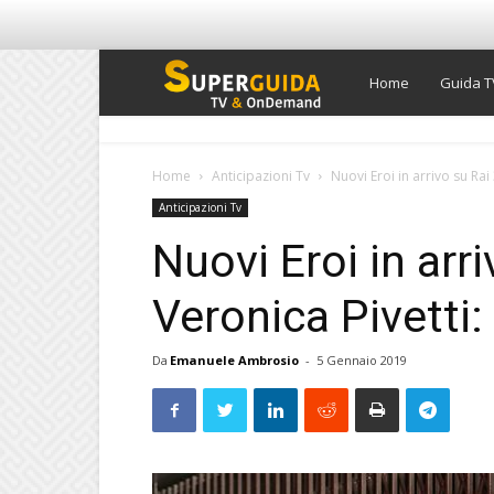
Super
Home
Guida T
Guida
Home
Anticipazioni Tv
Nuovi Eroi in arrivo su Ra
Anticipazioni Tv
TV
Nuovi Eroi in arr
Veronica Pivetti
Da
Emanuele Ambrosio
-
5 Gennaio 2019