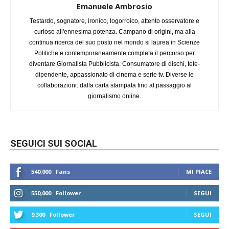
Emanuele Ambrosio
Testardo, sognatore, ironico, logorroico, attento osservatore e
curioso all'ennesima potenza. Campano di origini, ma alla
continua ricerca del suo posto nel mondo si laurea in Scienze
Politiche e contemporaneamente completa il percorso per
diventare Giornalista Pubblicista. Consumatore di dischi, tele-
dipendente, appassionato di cinema e serie tv. Diverse le
collaborazioni: dalla carta stampata fino al passaggio al
giornalismo online.
SEGUICI SUI SOCIAL
540,000
Fans
MI PIACE
550,000
Follower
SEGUI
9,300
Follower
SEGUI