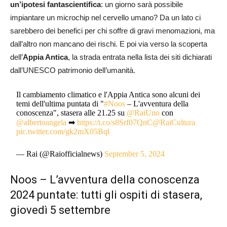
un’ipotesi fantascientifica
: un giorno sarà possibile
impiantare un microchip nel cervello umano? Da un lato ci
sarebbero dei benefici per chi soffre di gravi menomazioni, ma
dall’altro non mancano dei rischi. E poi via verso la scoperta
dell’
Appia Antica
, la strada entrata nella lista dei siti dichiarati
dall’UNESCO patrimonio dell’umanità.
Il cambiamento climatico e l'Appia Antica sono alcuni dei
temi dell'ultima puntata di "
#Noos
– L'avventura della
conoscenza", stasera alle 21.25 su
@RaiUno
con
@albertoangela
➡
https://t.co/s8Srf07QnC
@RaiCultura
pic.twitter.com/gk2mX05Bql
— Rai (@Raiofficialnews)
September 5, 2024
Noos – L’avventura della conoscenza
2024 puntate: tutti gli ospiti di stasera,
giovedì 5 settembre