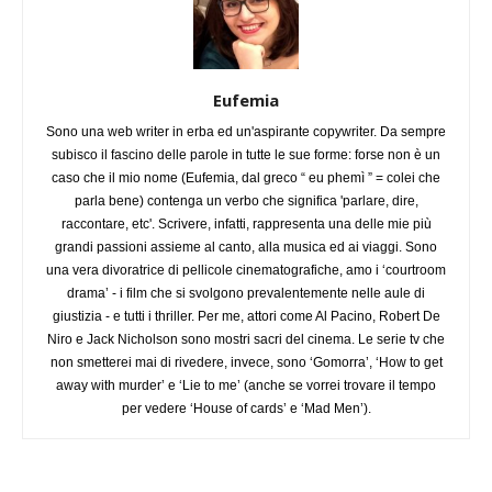
Eufemia
Sono una web writer in erba ed un'aspirante copywriter. Da sempre
subisco il fascino delle parole in tutte le sue forme: forse non è un
caso che il mio nome (Eufemia, dal greco “ eu phemì ” = colei che
parla bene) contenga un verbo che significa 'parlare, dire,
raccontare, etc'. Scrivere, infatti, rappresenta una delle mie più
grandi passioni assieme al canto, alla musica ed ai viaggi. Sono
una vera divoratrice di pellicole cinematografiche, amo i ‘courtroom
drama’ - i film che si svolgono prevalentemente nelle aule di
giustizia - e tutti i thriller. Per me, attori come Al Pacino, Robert De
Niro e Jack Nicholson sono mostri sacri del cinema. Le serie tv che
non smetterei mai di rivedere, invece, sono ‘Gomorra’, ‘How to get
away with murder’ e ‘Lie to me’ (anche se vorrei trovare il tempo
per vedere ‘House of cards’ e ‘Mad Men’).