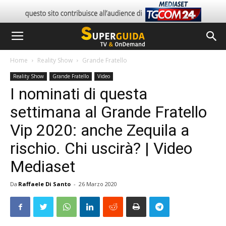
Home
Reality Show
Grande Fratello
Reality Show
Grande Fratello
Video
I nominati di questa
settimana al Grande Fratello
Vip 2020: anche Zequila a
rischio. Chi uscirà? | Video
Mediaset
Da
Raffaele Di Santo
-
26 Marzo 2020