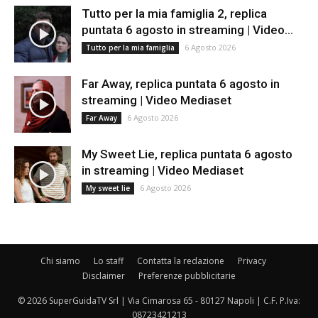
Tutto per la mia famiglia 2, replica
puntata 6 agosto in streaming | Video...
6 Agosto 2026
Tutto per la mia famiglia
Far Away, replica puntata 6 agosto in
streaming | Video Mediaset
6 Agosto 2026
Far Away
My Sweet Lie, replica puntata 6 agosto
in streaming | Video Mediaset
6 Agosto 2026
My sweet lie
Chi siamo
Lo staff
Contatta la redazione
Privacy
Disclaimer
Preferenze pubblicitarie
© 2026 SuperGuidaTV Srl | Via Cimarosa 65 - 80127 Napoli | C.F. P.Iva:
08723421213