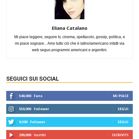
Eliana Catalano
Mi piace leggere, seguire tv, cinema, spettacolo, gossip, politica, e
mi piace sognare... Amo tutto ciò che è latino/americano infatti via
web seguo programmi americani e argentini.
SEGUICI SUI SOCIAL
540,000
Fans
MI PIACE
550,000
Follower
SEGUI
9,300
Follower
SEGUI
290,000
Iscritti
ISCRIVITI