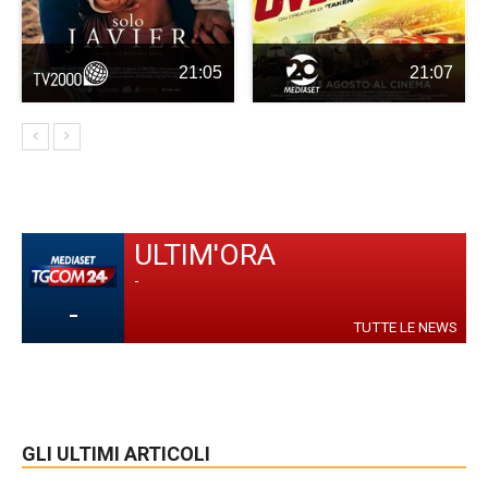
21:05
21:07
ULTIM'ORA
-
-
TUTTE LE NEWS
GLI ULTIMI ARTICOLI