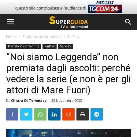
Home
Piattaforme streaming
RaiPlay
Piattaforme streaming
RaiPlay
Serie TV
“Noi siamo Leggenda” non
premiata dagli ascolti: perché
vedere la serie (e non è per gli
attori di Mare Fuori)
Da
Chiara Di Tommaso
-
23 Novembre 2023