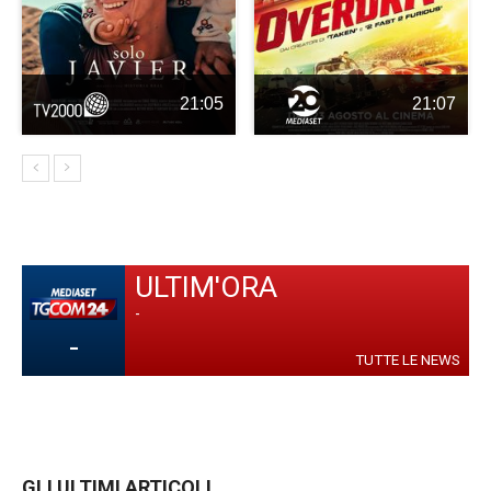
21:05
21:07
ULTIM'ORA
-
-
TUTTE LE NEWS
GLI ULTIMI ARTICOLI