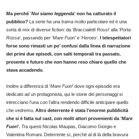
Ma perché ‘
Noi siamo leggenda
‘ non ha catturato il
pubblico?
La serie ha una trama molto particolare ed è una
sorta di mix di diverse fiction: da ‘
Braccialetti Rossi
‘ alla ‘
Porta
Rossa
‘, passando per ‘
Mare Fuori’
e ‘
Heroes
‘.
I telespettatori
forse sono rimasti un po’ confusi dalla linea di narrazione
dei primi due episodi, con salti temporali tra passato,
presente e futuro che non hanno reso chiaro quello che
stava accadendo
.
Inoltre a differenza di ‘
Mare Fuori
‘ dove ogni episodio era
dedicato ad un protagonista, qui le storie dei personaggi si
intrecciano l’una con l’altra rendendo difficile anticipare quello
che vedremo.
Altro deterrente è stata l’enorme pubblicità
che si è fatta sul cast, con molti attori provenienti da ‘
Mare
Fuori
‘.
Tra questi Nicolas Maupas, Giacomo Giorgio e
Valentina Romani. Deterrente sì, perché al di là della bravura