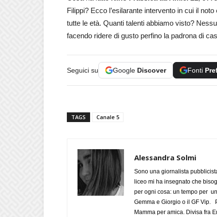
Filippi? Ecco l’esilarante intervento in cui il no
tutte le età. Quanti talenti abbiamo visto? Nes
facendo ridere di gusto perfino la padrona di cas
Seguici su
Google
Discover
Fonti
Pre
TAGS
Canale 5
Alessandra Solmi
Sono una giornalista pubblicist
liceo mi ha insegnato che biso
per ogni cosa: un tempo per un
Gemma e Giorgio o il GF Vip. Po
Mamma per amica. Divisa fra Em