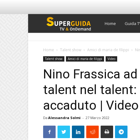
Super
Home
Guida T
Guida
Home
Talent show
Amici di maria de filippi
Nin
Talent show
Amici di maria de filippi
Video
TV
Nino Frassica ad 
talent nel talent
accaduto | Video
Da
Alessandra Solmi
-
27 Marzo 2022