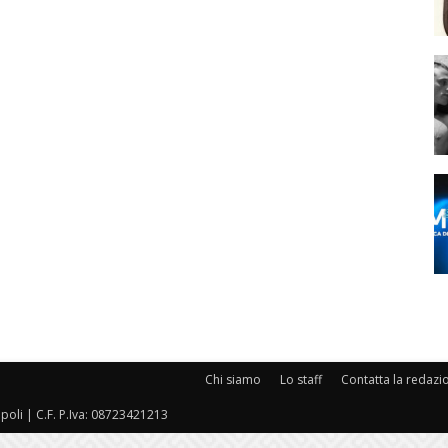
Chi siamo
Lo staff
Contatta la redazi
oli | C.F. P.Iva: 08723421213