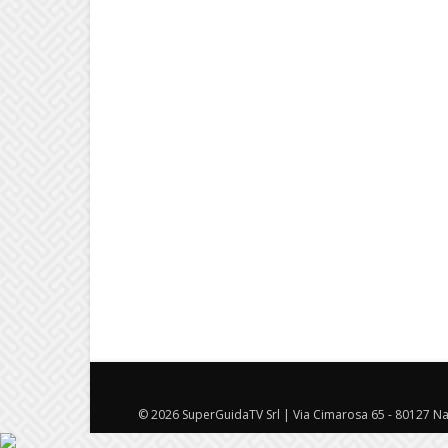
© 2026 SuperGuidaTV Srl | Via Cimarosa 65 - 80127 Nap