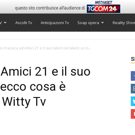
V
Ascolti Tv
Anticipazioni Tv
Soap opera
Reality Sho
o Frassica ad Amici 21 e il suo talent nel talent: ecco...
S
Amici 21 e il suo
: ecco cosa è
 Witty Tv