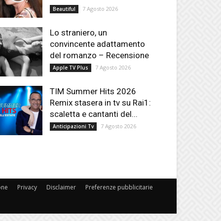
7 Agosto 2026
Beautiful
Lo straniero, un
convincente adattamento
del romanzo – Recensione
7 Agosto 2026
Apple TV Plus
TIM Summer Hits 2026
Remix stasera in tv su Rai1:
scaletta e cantanti del...
7 Agosto 2026
Anticipazioni Tv
one
Privacy
Disclaimer
Preferenze pubblicitarie