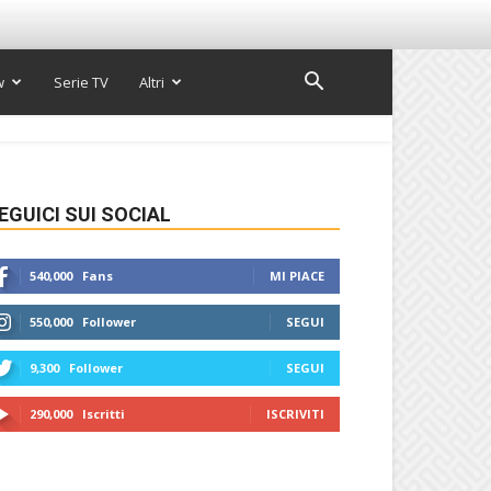
w
Serie TV
Altri
EGUICI SUI SOCIAL
540,000
Fans
MI PIACE
550,000
Follower
SEGUI
9,300
Follower
SEGUI
290,000
Iscritti
ISCRIVITI