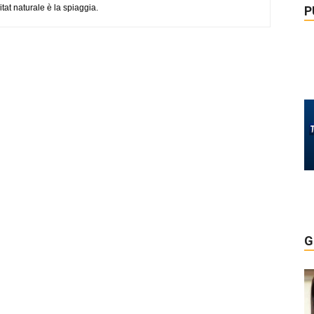
tat naturale è la spiaggia.
P
G