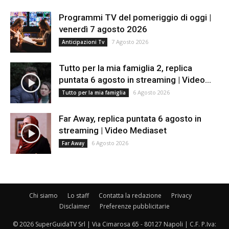
Programmi TV del pomeriggio di oggi |
venerdì 7 agosto 2026
7 Agosto 2026
Anticipazioni Tv
Tutto per la mia famiglia 2, replica
puntata 6 agosto in streaming | Video...
6 Agosto 2026
Tutto per la mia famiglia
Far Away, replica puntata 6 agosto in
streaming | Video Mediaset
6 Agosto 2026
Far Away
Chi siamo
Lo staff
Contatta la redazione
Privacy
Disclaimer
Preferenze pubblicitarie
© 2026 SuperGuidaTV Srl | Via Cimarosa 65 - 80127 Napoli | C.F. P.Iva: