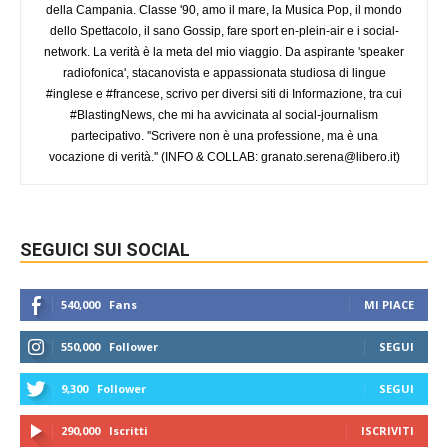
della Campania. Classe '90, amo il mare, la Musica Pop, il mondo
dello Spettacolo, il sano Gossip, fare sport en-plein-air e i social-
network. La verità è la meta del mio viaggio. Da aspirante 'speaker
radiofonica', stacanovista e appassionata studiosa di lingue
#inglese e #francese, scrivo per diversi siti di Informazione, tra cui
#BlastingNews, che mi ha avvicinata al social-journalism
partecipativo. ''Scrivere non è una professione, ma è una
vocazione di verità.'' (INFO & COLLAB:
granato.serena@libero.it
)
SEGUICI SUI SOCIAL
540,000
Fans
MI PIACE
550,000
Follower
SEGUI
9,300
Follower
SEGUI
290,000
Iscritti
ISCRIVITI