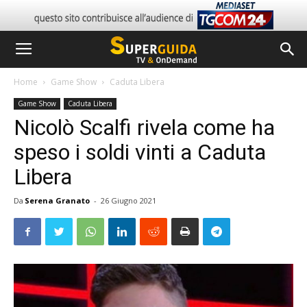
Home
Game Show
Caduta Libera
Game Show
Caduta Libera
Nicolò Scalfi rivela come ha
speso i soldi vinti a Caduta
Libera
Da
Serena Granato
-
26 Giugno 2021