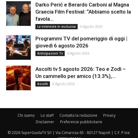
Darko Perić e Berardo Carboni al Magna
Graecia Film Festival: “Abbiamo scelto la
favola...
6 Agosto 2026
Le interviste in esclusiva
Programmi TV del pomeriggio di oggi |
giovedì 6 agosto 2026
6 Agosto 2026
Anticipazioni Tv
Ascolti tv 5 agosto 2026: Teo e Zodì –
Un cammello per amico (13.3%),...
6 Agosto 2026
Ascolti
Chi siamo
Lo staff
Contatta la redazione
Privacy
Disclaimer
Preferenze pubblicitarie
© 2026 SuperGuidaTV Srl | Via Cimarosa 65 - 80127 Napoli | C.F. P.Iva: