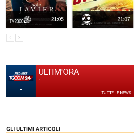
21:05
21:07
ULTIM'ORA
-
-
TUTTE LE NEWS
GLI ULTIMI ARTICOLI