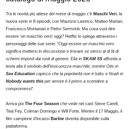
Tra le novità più attese del mese di maggio c’è
Maschi Veri
, la
nuova serie in 8 episodi, con Maurizio Lastrico, Matteo Martari,
Francesco Montanari e Pietro Sermonti. Ma cosa vuol dire
essere ‘un maschio vero’ oggi? Netflix lo spiega attraverso i
personaggi delle sue serie: “
Oggi essere un maschio vero
significa mettersi in discussione e trovare se stessi al di là di
schemi imposti dai ruoli di genere. Elia in
SKAM S5
affronta a
testa alta il simbolo dell’insicurezza maschile; mentre Otis in
Sex Education
capisce che la popolarità non è tutto; e Noah in
Nobody wants this
per amore è il primo a scendere a
compromessi
“.
Arriva poi
The Four Season
che vede nel cast Steve Carell,
Tina Fey, Colman Domingo e Will Forte. Mentre il 17 Maggio, il
film campione d’incassi
Barbie
diventa disponibile sulla
piattaforma.