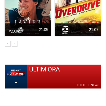
21:05
21:07
ULTIM'ORA
-
-
TUTTE LE NEWS