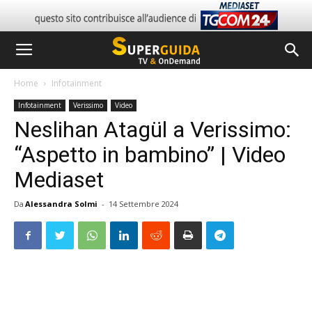
Home
Infotainment
Infotainment
Verissimo
Video
Neslihan Atagül a Verissimo:
“Aspetto in bambino” | Video
Mediaset
Da
Alessandra Solmi
-
14 Settembre 2024