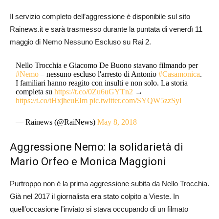
Il servizio completo dell’aggressione è disponibile sul sito
Rainews.it e sarà trasmesso durante la puntata di venerdì 11
maggio di Nemo Nessuno Escluso su Rai 2.
Nello Trocchia e Giacomo De Buono stavano filmando per
#Nemo
– nessuno escluso l'arresto di Antonio
#Casamonica
.
I familiari hanno reagito con insulti e non solo. La storia
completa su
https://t.co/0Zu6uGYTn2
→
https://t.co/tHxjheuEIm
pic.twitter.com/SYQW5zzSyl
— Rainews (@RaiNews)
May 8, 2018
Aggressione Nemo: la solidarietà di
Mario Orfeo e Monica Maggioni
Purtroppo non è la prima aggressione subita da Nello Trocchia.
Già nel 2017 il giornalista era stato colpito a Vieste. In
quell’occasione l’inviato si stava occupando di un filmato