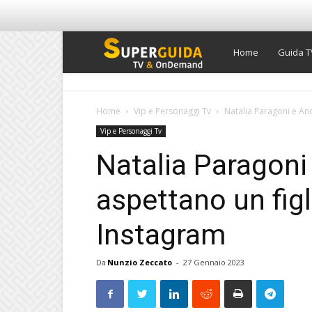
Super
Home
Guida T
Guida
Home
Vip e Personaggi Tv
Natalia Paragoni e And
Vip e Personaggi Tv
TV
Natalia Paragoni
aspettano un figl
Instagram
Da
Nunzio Zeccato
-
27 Gennaio 2023