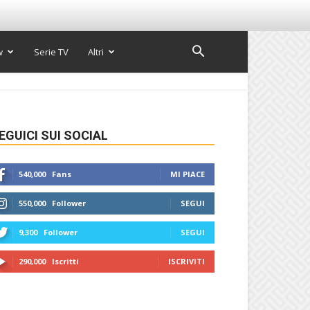
w
Serie TV
Altri
EGUICI SUI SOCIAL
540,000
Fans
MI PIACE
550,000
Follower
SEGUI
9,300
Follower
SEGUI
290,000
Iscritti
ISCRIVITI