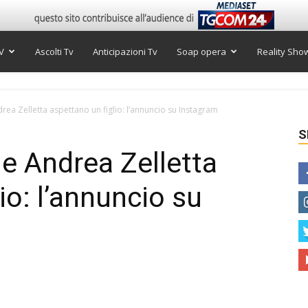
V
Ascolti Tv
Anticipazioni Tv
Soap opera
Reality Sho
rea Zelletta aspettano un figlio: l’annuncio su Instagram
S
 e Andrea Zelletta
io: l’annuncio su