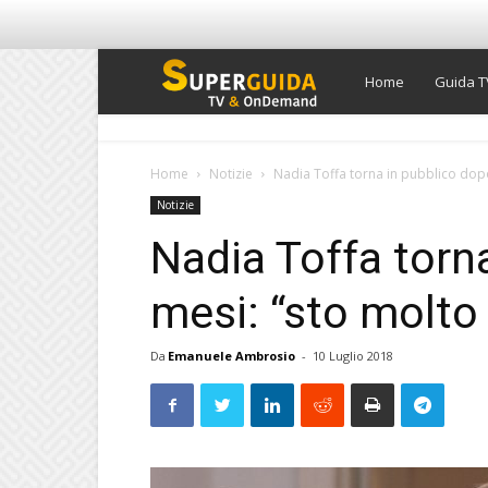
Super
Home
Guida T
Guida
Home
Notizie
Nadia Toffa torna in pubblico dop
Notizie
TV
Nadia Toffa torn
mesi: “sto molto
Da
Emanuele Ambrosio
-
10 Luglio 2018