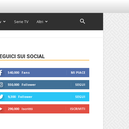
w
Serie TV
Altri
EGUICI SUI SOCIAL
540,000
Fans
MI PIACE
550,000
Follower
SEGUI
9,300
Follower
SEGUI
290,000
Iscritti
ISCRIVITI