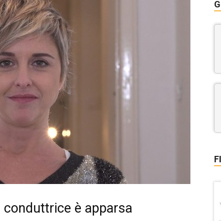
G
F
a conduttrice è apparsa