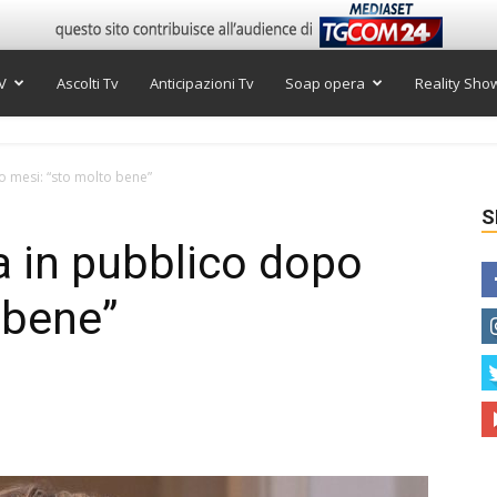
V
Ascolti Tv
Anticipazioni Tv
Soap opera
Reality Sho
o mesi: “sto molto bene”
S
a in pubblico dopo
 bene”