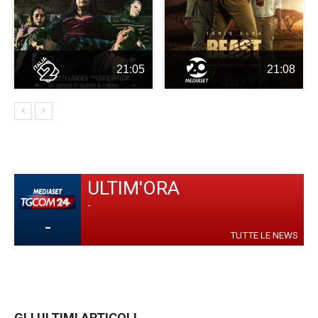
21:05
21:08
ULTIM'ORA
-
-
TUTTE LE NEWS
GLI ULTIMI ARTICOLI