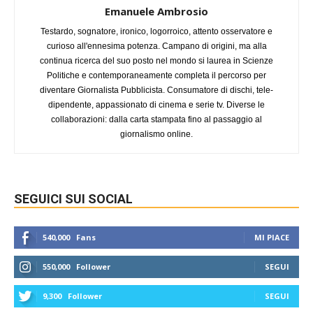
Emanuele Ambrosio
Testardo, sognatore, ironico, logorroico, attento osservatore e
curioso all'ennesima potenza. Campano di origini, ma alla
continua ricerca del suo posto nel mondo si laurea in Scienze
Politiche e contemporaneamente completa il percorso per
diventare Giornalista Pubblicista. Consumatore di dischi, tele-
dipendente, appassionato di cinema e serie tv. Diverse le
collaborazioni: dalla carta stampata fino al passaggio al
giornalismo online.
SEGUICI SUI SOCIAL
540,000
Fans
MI PIACE
550,000
Follower
SEGUI
9,300
Follower
SEGUI