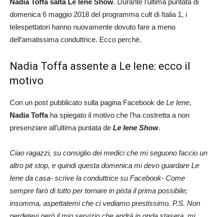
Nadia Toffa salta Le Iene Show
. Durante l’ultima puntata di
domenica 6 maggio 2018 del programma cult di Italia 1, i
telespettatori hanno nuovamente dovuto fare a meno
dell’amatissima conduttrice. Ecco perchè.
Nadia Toffa assente a Le Iene: ecco il
motivo
Con un post pubblicato sulla pagina Facebook de
Le Iene
,
Nadia Toffa
ha spiegato il motivo che l’ha costretta a non
presenziare all’ultima puntata de
Le Iene Show
.
Ciao ragazzi, su consiglio dei medici che mi seguono faccio un
altro pit stop, e quindi questa domenica mi devo guardare Le
Iene da casa- scrive la conduttrice su Facebook- Come
sempre farò di tutto per tornare in pista il prima possibile;
insomma, aspettatemi che ci vediamo prestissimo. P.S. Non
perdetevi però il mio servizio che andrà in onda stasera, mi