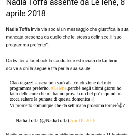
Nadia Toffa assente da Le Iene, 8
aprile 2018
Nadia Toffa
invia via social un messaggio che giustifica la sua
mancata presenza da quello che lei stessa definisce il “suo
programma preferito”.
Da twitter a facebook la conduttrice ed inviata de
Le Iene
scrive a chi la segue e tifa per la sua salute.
Ciao ragazzi,stasera non sarò alla conduzione del mio
programma preferito,
#LeIene
,perché negli ultimi giorni ho
fatto delle cure che mi hanno provata un bel po’ e quindi mi
tocca saltare la puntata di questa domenica ;(
Vi prometto comunque che da settimana prossima tornerò✌?
— Nadia Toffa (@NadiaToffa)
April 8, 2018
Nadia aveva annunciato pubblicamente, domenica 11 febbraio,