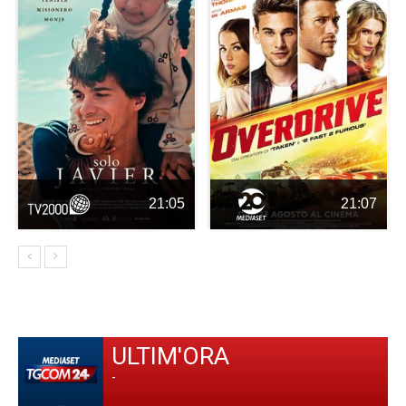
21:05
21:07
ULTIM'ORA
-
-