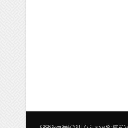
© 2026 SuperGuidaTV Srl | Via Cimarosa 65 - 80127 Nap