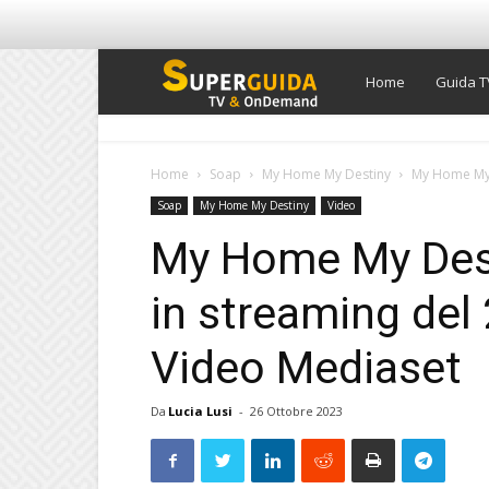
Super
Home
Guida T
Guida
Home
Soap
My Home My Destiny
My Home My D
Soap
My Home My Destiny
Video
TV
My Home My Desti
in streaming del
Video Mediaset
Da
Lucia Lusi
-
26 Ottobre 2023