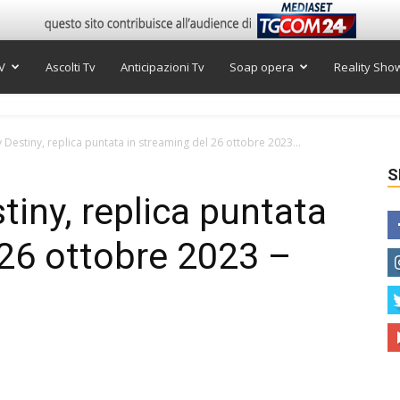
V
Ascolti Tv
Anticipazioni Tv
Soap opera
Reality Sho
estiny, replica puntata in streaming del 26 ottobre 2023...
S
ny, replica puntata
 26 ottobre 2023 –