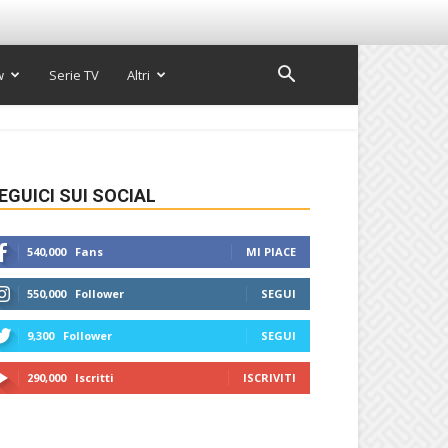
w
Serie TV
Altri
EGUICI SUI SOCIAL
540,000
Fans
MI PIACE
550,000
Follower
SEGUI
9,300
Follower
SEGUI
290,000
Iscritti
ISCRIVITI