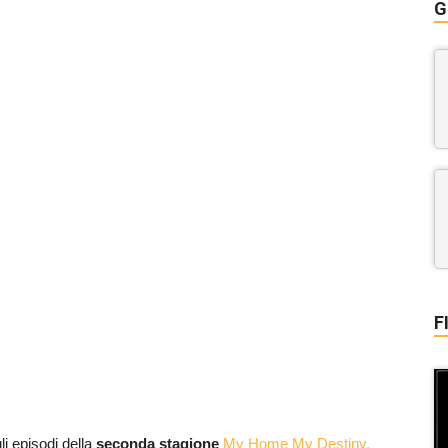
G
F
li episodi della
seconda stagione
My Home My Destiny.