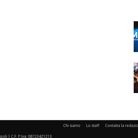
Chi siamo
Lo staff
Contatta la redazi
oli | C.F. P.Iva: 08723421213