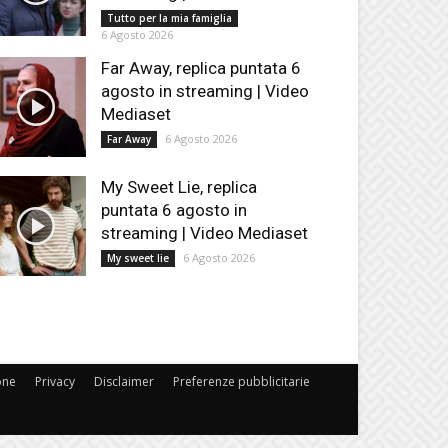
Tutto per la mia famiglia
6 Agosto 2026
Far Away, replica puntata 6
agosto in streaming | Video
Mediaset
6 Agosto 2026
Far Away
My Sweet Lie, replica
puntata 6 agosto in
streaming | Video Mediaset
6 Agosto 2026
My sweet lie
one
Privacy
Disclaimer
Preferenze pubblicitarie