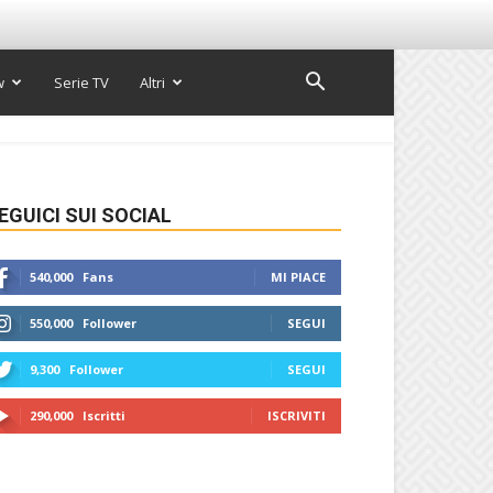
w
Serie TV
Altri
EGUICI SUI SOCIAL
540,000
Fans
MI PIACE
550,000
Follower
SEGUI
9,300
Follower
SEGUI
290,000
Iscritti
ISCRIVITI