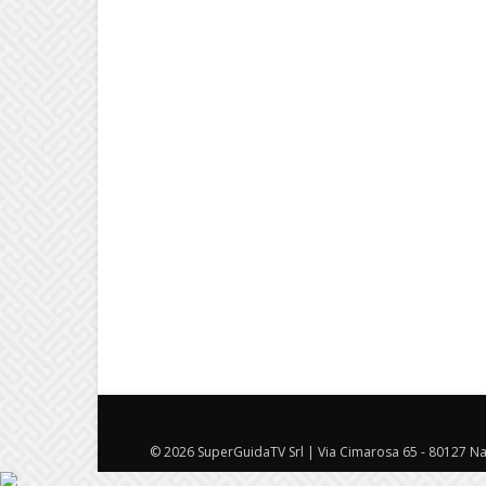
© 2026 SuperGuidaTV Srl | Via Cimarosa 65 - 80127 Nap