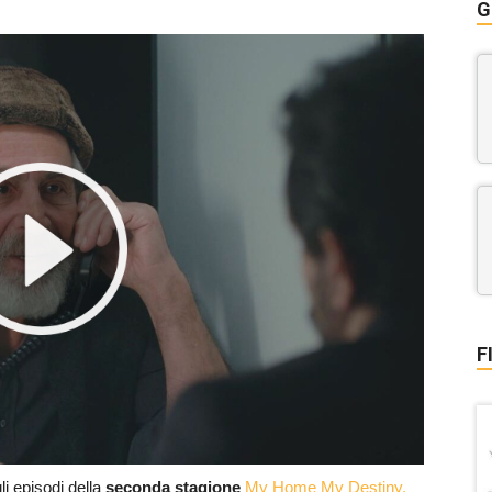
G
F
li episodi della
seconda stagione
My Home My Destiny.