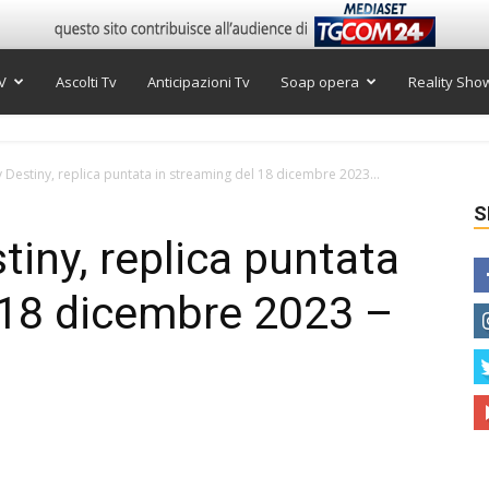
V
Ascolti Tv
Anticipazioni Tv
Soap opera
Reality Sho
estiny, replica puntata in streaming del 18 dicembre 2023...
S
ny, replica puntata
 18 dicembre 2023 –