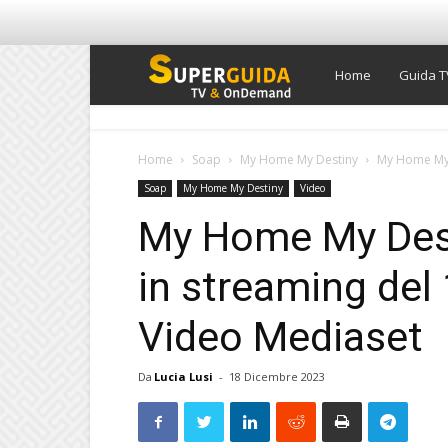
Super
Home
Guida T
Guida
Home
Soap
My Home My Destiny
My Home My D
Soap
My Home My Destiny
Video
TV
My Home My Desti
in streaming del
Video Mediaset
Da
Lucia Lusi
-
18 Dicembre 2023