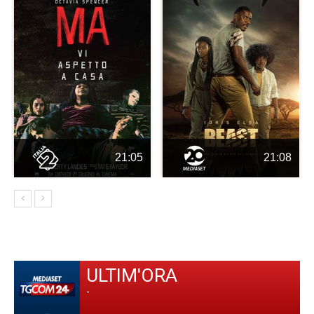
21:05
21:08
ULTIM'ORA
-
-