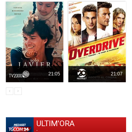
21:05
21:07
ULTIM'ORA
-