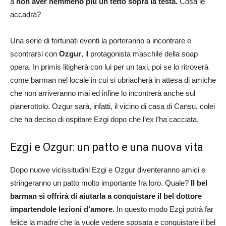
a
non aver nemmeno più un tetto sopra la testa.
Cosa le
accadrà?
Una serie di fortunati eventi la porteranno a incontrare e
scontrarsi con
Ozgur
, il protagonista maschile della soap
opera. In primis litigherà con lui per un taxi, poi se lo ritroverà
come barman nel locale in cui si ubriacherà in attesa di amiche
che non arriveranno mai ed infine lo incontrerà anche sul
pianerottolo. Ozgur sarà, infatti, il vicino di casa di Cansu, colei
che ha deciso di ospitare Ezgi dopo che l’ex l’ha cacciata.
Ezgi e Ozgur: un patto e una nuova vita
Dopo nuove vicissitudini Ezgi e Ozgur diventeranno amici e
stringeranno un patto molto importante fra loro. Quale?
Il bel
barman si offrirà di aiutarla a conquistare il bel dottore
impartendole lezioni d’amore.
In questo modo Ezgi potrà far
felice la madre che la vuole vedere sposata e conquistare il bel