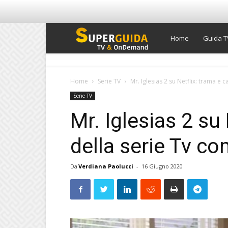
Super
Home
Guida T
Guida
Home
Serie TV
Mr. Iglesias 2 su Netflix: trama e 
Serie TV
TV
Mr. Iglesias 2 su
della serie Tv co
Da
Verdiana Paolucci
-
16 Giugno 2020