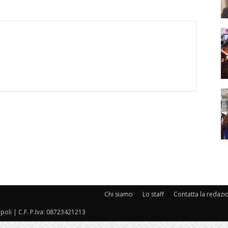
Chi siamo
Lo staff
Contatta la redazi
oli | C.F. P.Iva: 08723421213