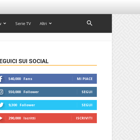
w
Serie TV
Altri
EGUICI SUI SOCIAL
540,000
Fans
MI PIACE
550,000
Follower
SEGUI
9,300
Follower
SEGUI
290,000
Iscritti
ISCRIVITI