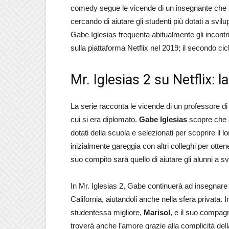
comedy segue le vicende di un insegnante che l
cercando di aiutare gli studenti più dotati a svil
Gabe Iglesias frequenta abitualmente gli incontri
sulla piattaforma Netflix nel 2019; il secondo cic
Mr. Iglesias 2 su Netflix: l
La serie racconta le vicende di un professore di
cui si era diplomato.
Gabe Iglesias
scopre che a
dotati della scuola e selezionati per scoprire il lo
inizialmente gareggia con altri colleghi per ottene
suo compito sarà quello di aiutare gli alunni a sv
In Mr. Iglesias 2, Gabe continuerà
ad insegnare 
California, aiutandoli anche nella sfera privata. 
studentessa migliore,
Marisol
, e il suo compagn
troverà anche l’amore grazie alla complicità del