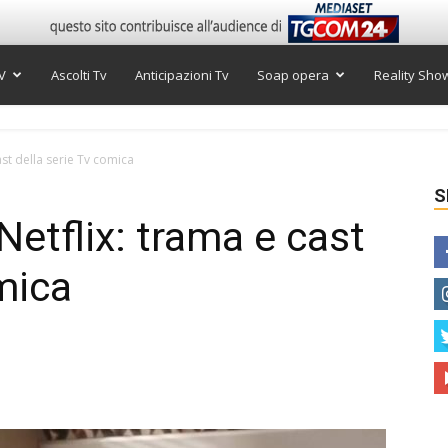
V
Ascolti Tv
Anticipazioni Tv
Soap opera
Reality Sho
cast della serie Tv comica
S
 Netflix: trama e cast
mica