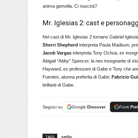
anima gemella. Ci riuscirà?
Mr. Iglesias 2: cast e personag
Nel cast di Mr. Iglesias 2 tornano Gabriel Iglesia
Sherri Shepherd
interpreta Paula Madison, pre
Jacob Vargas
interpreta Tony Ochoa, ex insegn
Abigail “Abby” Spencer, la neo insegnante di s
Hayward, ex professore di Gabe e Tony che anc
Fuentes, alunna preferita di Gabe;
Fabrizio Gu
brillanti di Gabe.
Seguici su
Google
Discover
Fonti
Pre
TAGS
netflix