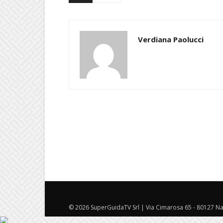
Verdiana Paolucci
© 2026 SuperGuidaTV Srl | Via Cimarosa 65 - 80127 Nap