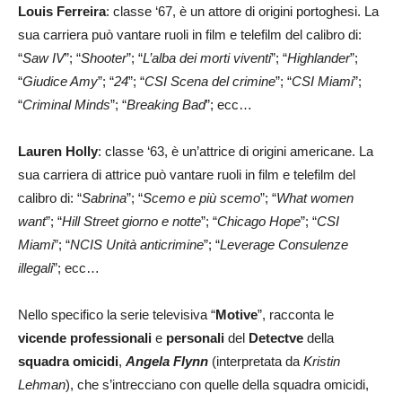
Louis Ferreira
: classe ‘67, è un attore di origini portoghesi. La
sua carriera può vantare ruoli in film e telefilm del calibro di:
“
Saw IV
”; “
Shooter
”; “
L’alba dei morti viventi
”; “
Highlander
”;
“
Giudice Amy
”; “
24
”; “
CSI
Scena del crimine
”; “
CSI Miami
”;
“
Criminal Minds
”; “
Breaking Bad
”; ecc…
Lauren Holly
: classe ‘63, è un’attrice di origini americane. La
sua carriera di attrice può vantare ruoli in film e telefilm del
calibro di: “
Sabrina
”; “
Scemo e più scemo
”; “
What women
want
”; “
Hill Street giorno e notte
”; “
Chicago Hope
”; “
CSI
Miami
”; “
NCIS Unità anticrimine
”; “
Leverage Consulenze
illegali
”; ecc…
Nello specifico la serie televisiva “
Motive
”, racconta le
vicende professionali
e
personali
del
Detectve
della
squadra omicidi
,
Angela Flynn
(interpretata da
Kristin
Lehman
), che s’intrecciano con quelle della squadra omicidi,